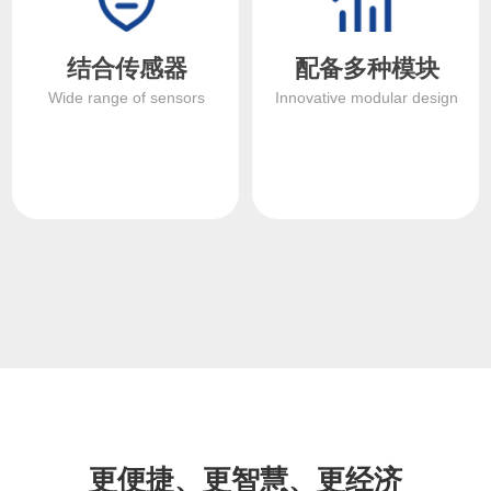
流量的测量和计算，使得运算
动(电压/电流独立),2路检测线
更快速，运行更稳定。
圈,3路温度或电阻。
结合传感器
配备多种模块
01
02
Wide range of sensors
Innovative modular design
结合传感器
配备多种模块
与传感器紧密结合，得益于毫
可搭配多种模块，实现多变量
秒级的响应和多通道检测，能
的测量和多种信号的输出
够实现更快速的启动和更稳定
(4~20mA、频率/脉冲、Hart、
的控制，并对异常状态作出快
RS485、Profibus、Profinet、
速诊断。
FF)
更便捷、更智慧、更经济