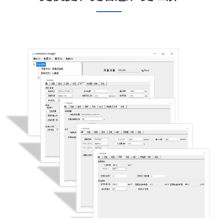
03
04
——